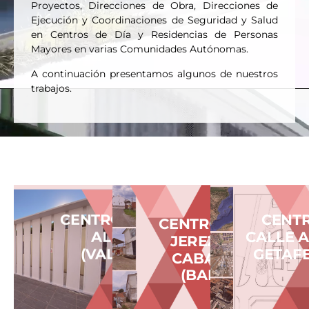
Proyectos, Direcciones de Obra, Direcciones de
Ejecución y Coordinaciones de Seguridad y Salud
en Centros de Día y Residencias de Personas
Mayores en varias Comunidades Autónomas.
A continuación presentamos algunos de nuestros
trabajos.
CENTRO DE DÍA -
CENTR
CENTRO DE DÍA -
ALBERIC
CALLE 
JEREZ DE LOS
(VALENCIA)
GETAFE
CABALLEROS
(BADAJOZ)