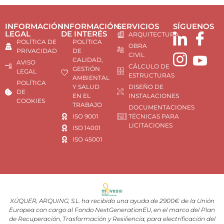
INFORMACIÓN
INFORMACIÓN
SERVICIOS
SÍGUENOS
LEGAL
DE INTERÉS
ARQUITECTURA
POLÍTICA DE
POLÍTICA
OBRA
PRIVACIDAD
DE
CIVIL
CALIDAD,
AVISO
CÁLCULO DE
GESTIÓN
LEGAL
ESTRUCTURAS
AMBIENTAL
POLÍTICA
Y SALUD
DISEÑO DE
DE
EN EL
INSTALACIONES
COOKIES
TRABAJO
DOCUMENTACIONES
ISO 9001
TÉCNICAS PARA
LICITACIONES
ISO 14001
ISO 45001
XÚQUER, ARQUING, S.L. ha recibido una ayuda de 2900€ de la Unión
Europea con cargo al Fondo NextGenerationEU, en el marco del Plan
de Recuperación, Trasformación y Resiliencia, para electrificación del