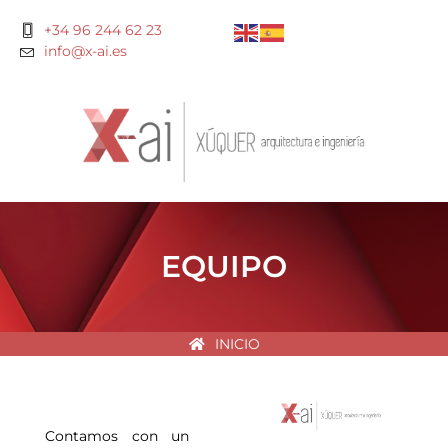
+34 96 244 62 23
info@x-ai.es
EQUIPO
INICIO
Contamos con un