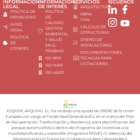
INFORMACIÓN
INFORMACIÓN
SERVICIOS
SÍGUENOS
LEGAL
DE INTERÉS
ARQUITECTURA
POLÍTICA DE
POLÍTICA
OBRA
PRIVACIDAD
DE
CIVIL
CALIDAD,
AVISO
CÁLCULO DE
GESTIÓN
LEGAL
ESTRUCTURAS
AMBIENTAL
POLÍTICA
Y SALUD
DISEÑO DE
DE
EN EL
INSTALACIONES
COOKIES
TRABAJO
DOCUMENTACIONES
ISO 9001
TÉCNICAS PARA
LICITACIONES
ISO 14001
ISO 45001
XÚQUER, ARQUING, S.L. ha recibido una ayuda de 2900€ de la Unión
Europea con cargo al Fondo NextGenerationEU, en el marco del Plan
de Recuperación, Trasformación y Resiliencia, para electrificación del
parque automovilístico dentro del Programa de incentivos a la
movilidad eficiente y sostenible (Programa MOVES III Valencia) del
Ministerio para la Transición Ecológica y el Reto Demográfico,