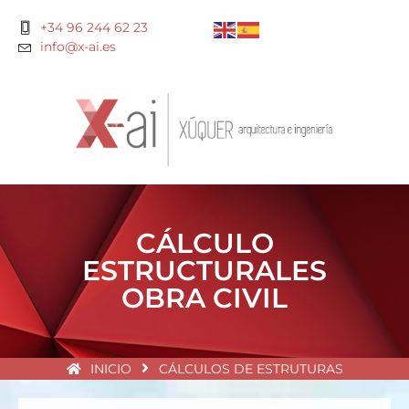
+34 96 244 62 23
info@x-ai.es
CÁLCULO
ESTRUCTURALES
OBRA CIVIL
INICIO
CÁLCULOS DE ESTRUTURAS