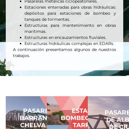
Pasarelas metálicas ciclopeatonales.
Estaciones enterradas para obras hidráulicas:
depósitos para estaciones de bombeo y
tanques de tormentas.
Estructuras para mantenimiento en obras
marítimas.
Estructuras en encauzamientos fluviales.
Estructuras hidráulicas complejas en EDARs.
A continuación presentamos algunos de nuestros
trabajos.
PASARELA SOBRE
ESTACIÓN DE
PASAR
BARRANCO EN CV35
BOMBEO LA MORA -
DE AL
CHELVA (VALENCIA)
TARRAGONA
DE CI