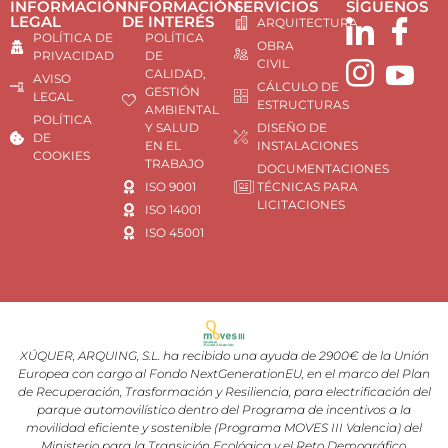
INFORMACIÓN
INFORMACIÓN
SERVICIOS
SÍGUENOS
LEGAL
DE INTERÉS
ARQUITECTURA
POLÍTICA DE
POLÍTICA
OBRA
PRIVACIDAD
DE
CIVIL
CALIDAD,
AVISO
CÁLCULO DE
GESTIÓN
LEGAL
ESTRUCTURAS
AMBIENTAL
POLÍTICA
Y SALUD
DISEÑO DE
DE
EN EL
INSTALACIONES
COOKIES
TRABAJO
DOCUMENTACIONES
ISO 9001
TÉCNICAS PARA
LICITACIONES
ISO 14001
ISO 45001
XÚQUER, ARQUING, S.L. ha recibido una ayuda de 2900€ de la Unión
Europea con cargo al Fondo NextGenerationEU, en el marco del Plan
de Recuperación, Trasformación y Resiliencia, para electrificación del
parque automovilístico dentro del Programa de incentivos a la
movilidad eficiente y sostenible (Programa MOVES III Valencia) del
Ministerio para la Transición Ecológica y el Reto Demográfico,