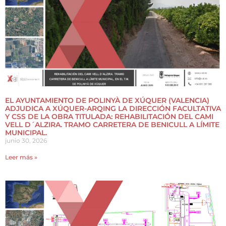
EL AYUNTAMIENTO DE POLINYÀ DE XÚQUER (VALENCIA)
ADJUDICA A XÚQUER-ARQING LA DIRECCIÓN FACULTATIVA
Y CSS DE LA OBRA TITULADA: REHABILITACIÓN DEL CAMI
VELL D´ALZIRA. TRAMO CARRETERA DE BENICULL A LÍMITE
MUNICIPAL.
junio 30, 2026
Leer más »