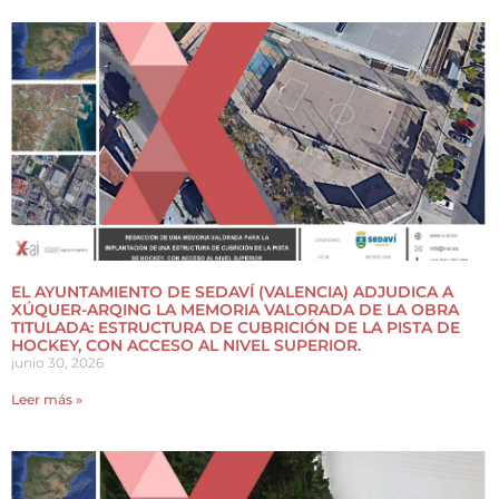
EL AYUNTAMIENTO DE SEDAVÍ (VALENCIA) ADJUDICA A
XÚQUER-ARQING LA MEMORIA VALORADA DE LA OBRA
TITULADA: ESTRUCTURA DE CUBRICIÓN DE LA PISTA DE
HOCKEY, CON ACCESO AL NIVEL SUPERIOR.
junio 30, 2026
Leer más »