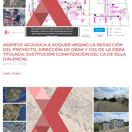
ASEPEYO ADJUDICA A XÚQUER-ARQING LA REDACCIÓN
DEL PROYECTO, DIRECCIÓN DE OBRA Y CSS DE LA OBRA
TITULADA: SUSTITUCIÓN CLIMATIZACIÓN DEL CA DE SILLA
(VALENCIA).
junio 12, 2026
Leer más »