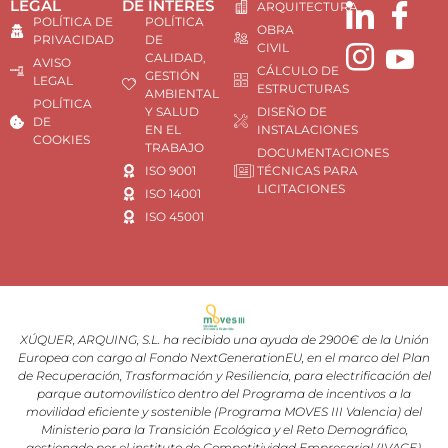
LEGAL
DE INTERÉS
ARQUITECTURA
POLÍTICA DE
POLÍTICA
OBRA
PRIVACIDAD
DE
CIVIL
CALIDAD,
AVISO
CÁLCULO DE
GESTIÓN
LEGAL
ESTRUCTURAS
AMBIENTAL
POLÍTICA
Y SALUD
DISEÑO DE
DE
EN EL
INSTALACIONES
COOKIES
TRABAJO
DOCUMENTACIONES
ISO 9001
TÉCNICAS PARA
LICITACIONES
ISO 14001
ISO 45001
XÚQUER, ARQUING, S.L. ha recibido una ayuda de 2900€ de la Unión
Europea con cargo al Fondo NextGenerationEU, en el marco del Plan
de Recuperación, Trasformación y Resiliencia, para electrificación del
parque automovilístico dentro del Programa de incentivos a la
movilidad eficiente y sostenible (Programa MOVES III Valencia) del
Ministerio para la Transición Ecológica y el Reto Demográfico,
gestionado por el instituto de Competitividad Empresarial (IVACE).