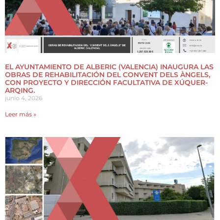
EL AYUNTAMIENTO DE ALBERIC (VALENCIA) INAUGURA LAS
OBRAS DE REHABILITACIÓN DEL CONVENT DELS ÀNGELS,
CON PROYECTO Y DIRECCIÓN FACULTATIVA DE XÚQUER-
ARQING.
junio 4, 2026
Leer más »