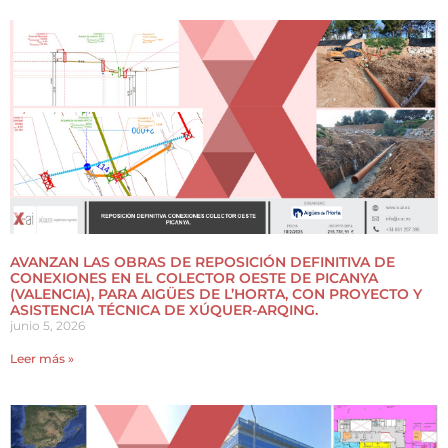
AVANZAN LAS OBRAS DE REPOSICIÓN DEFINITIVA DE
CONEXIONES EN EL COLECTOR OESTE DE PICANYA
(VALENCIA), PARA AIGÜES DE L’HORTA, CON PROYECTO Y
ASISTENCIA TÉCNICA DE XÚQUER-ARQING.
junio 5, 2026
Leer más »