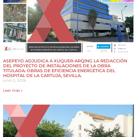
ASEPEYO ADJUDICA A XÚQUER-ARQING LA REDACCIÓN
DEL PROYECTO DE INSTALACIONES DE LA OBRA
TITULADA: OBRAS DE EFICIENCIA ENERGÉTICA DEL
HOSPITAL DE LA CARTUJA, SEVILLA.
junio 5, 2026
Leer más »