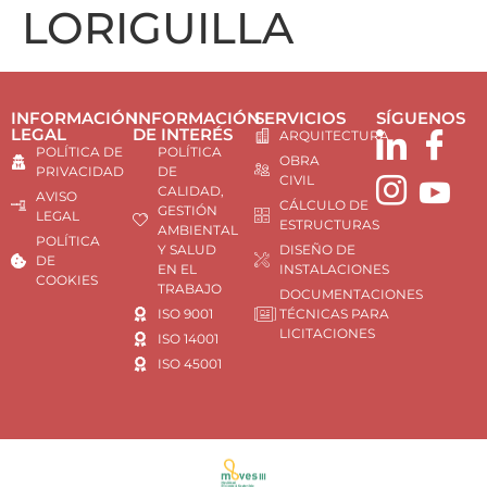
LORIGUILLA
INFORMACIÓN
INFORMACIÓN
SERVICIOS
SÍGUENOS
LEGAL
DE INTERÉS
ARQUITECTURA
POLÍTICA DE
POLÍTICA
OBRA
PRIVACIDAD
DE
CIVIL
CALIDAD,
AVISO
CÁLCULO DE
GESTIÓN
LEGAL
ESTRUCTURAS
AMBIENTAL
POLÍTICA
Y SALUD
DISEÑO DE
DE
EN EL
INSTALACIONES
COOKIES
TRABAJO
DOCUMENTACIONES
ISO 9001
TÉCNICAS PARA
LICITACIONES
ISO 14001
ISO 45001