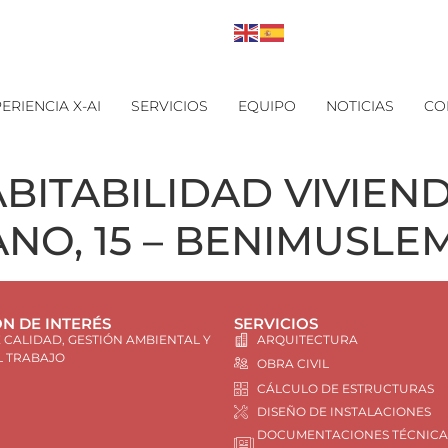
ERIENCIA X-AI
SERVICIOS
EQUIPO
NOTICIAS
CO
BITABILIDAD VIVIEND
NO, 15 – BENIMUSLE
N DE INTERÉS
SERVICIOS
E CALIDAD, GESTIÓN AMBIENTAL Y
ARQUITECTURA
L TRABAJO
OBRA CIVIL
CÁLCULO DE ESTRUCTURAS
DISEÑO DE INSTALACIONES
DOCUMENTACIONES TÉCNICA