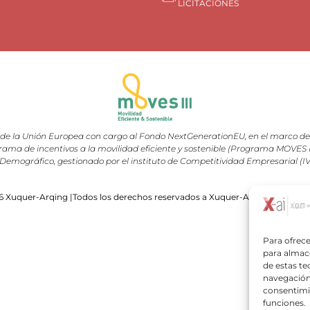
LICITACIONES
e la Unión Europea con cargo al Fondo NextGenerationEU, en el marco del 
rama de incentivos a la movilidad eficiente y sostenible (Programa MOVES III
Demográfico, gestionado por el instituto de Competitividad Empresarial (I
 Xuquer-Arqing |Todos los derechos reservados a Xuquer-Arqing y sus res
Para ofrece
para almace
de estas t
navegación 
consentimie
funciones.