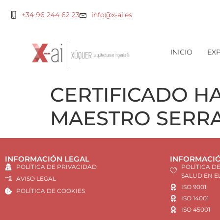
+34 96 244 62 23
info@x-ai.es
INICIO
EXP
CERTIFICADO HA
MAESTRO SERRA
INFORMACIÓN LEGAL
INFORMACIÓ
POLÍTICA DE PRIVACIDAD
POLÍTICA D
SALUD EN E
AVISO LEGAL
ISO 9001
POLÍTICA DE COOKIES
ISO 14001
ISO 45001