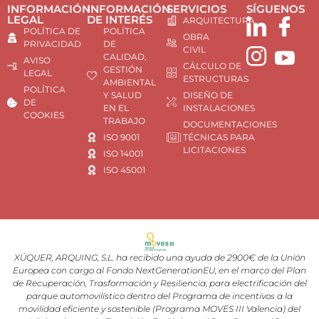
INFORMACIÓN
INFORMACIÓN
SERVICIOS
SÍGUENOS
LEGAL
DE INTERÉS
ARQUITECTURA
POLÍTICA DE
POLÍTICA
OBRA
PRIVACIDAD
DE
CIVIL
CALIDAD,
AVISO
CÁLCULO DE
GESTIÓN
LEGAL
ESTRUCTURAS
AMBIENTAL
POLÍTICA
Y SALUD
DISEÑO DE
DE
EN EL
INSTALACIONES
COOKIES
TRABAJO
DOCUMENTACIONES
ISO 9001
TÉCNICAS PARA
LICITACIONES
ISO 14001
ISO 45001
XÚQUER, ARQUING, S.L. ha recibido una ayuda de 2900€ de la Unión
Europea con cargo al Fondo NextGenerationEU, en el marco del Plan
de Recuperación, Trasformación y Resiliencia, para electrificación del
parque automovilístico dentro del Programa de incentivos a la
movilidad eficiente y sostenible (Programa MOVES III Valencia) del