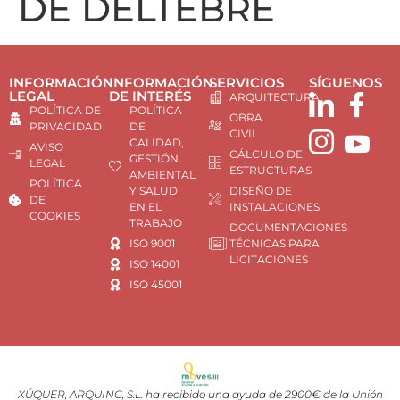
DE DELTEBRE
INFORMACIÓN
INFORMACIÓN
SERVICIOS
SÍGUENOS
LEGAL
DE INTERÉS
ARQUITECTURA
POLÍTICA DE
POLÍTICA
OBRA
PRIVACIDAD
DE
CIVIL
CALIDAD,
AVISO
CÁLCULO DE
GESTIÓN
LEGAL
ESTRUCTURAS
AMBIENTAL
POLÍTICA
Y SALUD
DISEÑO DE
DE
EN EL
INSTALACIONES
COOKIES
TRABAJO
DOCUMENTACIONES
ISO 9001
TÉCNICAS PARA
LICITACIONES
ISO 14001
ISO 45001
XÚQUER, ARQUING, S.L. ha recibido una ayuda de 2900€ de la Unión