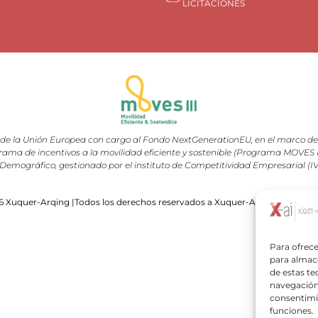
LICITACIONES
e la Unión Europea con cargo al Fondo NextGenerationEU, en el marco del 
rama de incentivos a la movilidad eficiente y sostenible (Programa MOVES III
Demográfico, gestionado por el instituto de Competitividad Empresarial (I
 Xuquer-Arqing |Todos los derechos reservados a Xuquer-Arqing y sus res
Para ofrece
para almace
de estas t
navegación 
consentimie
funciones.