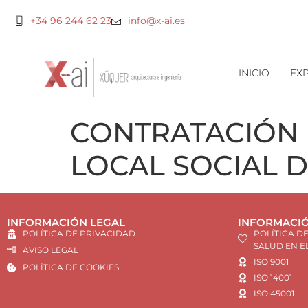
+34 96 244 62 23
info@x-ai.es
INICIO
EXP
CONTRATACIÓN 
LOCAL SOCIAL 
INFORMACIÓN LEGAL
INFORMACIÓ
POLÍTICA DE PRIVACIDAD
POLÍTICA D
SALUD EN E
AVISO LEGAL
ISO 9001
POLÍTICA DE COOKIES
ISO 14001
ISO 45001