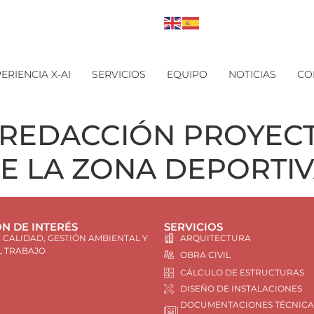
ERIENCIA X-AI
SERVICIOS
EQUIPO
NOTICIAS
CO
REDACCIÓN PROYECT
DE LA ZONA DEPORTIV
N DE INTERÉS
SERVICIOS
E CALIDAD, GESTIÓN AMBIENTAL Y
ARQUITECTURA
L TRABAJO
OBRA CIVIL
CÁLCULO DE ESTRUCTURAS
DISEÑO DE INSTALACIONES
DOCUMENTACIONES TÉCNICA