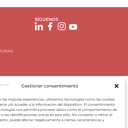
SÍGUENOS
S PARA
Gestionar consentimiento
r las mejores experiencias, utilizamos tecnologías como las cookies
nar y/o acceder a la información del dispositivo. El consentimiento
ecnologías nos permitirá procesar datos como el comportamiento de
Plan de Recuperación, Trasformación y Resiliencia, para
o las identificaciones únicas en este sitio. No consentir o retirar el
 Valencia) del Ministerio para la Transición Ecológica y el
nto, puede afectar negativamente a ciertas características y
VACE).