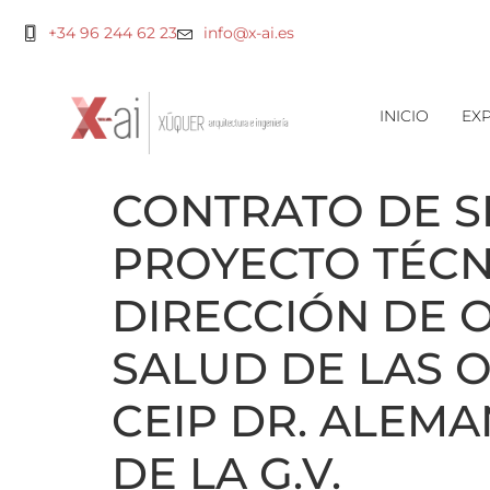
+34 96 244 62 23
info@x-ai.es
INICIO
EXP
CONTRATO DE S
PROYECTO TÉCNI
DIRECCIÓN DE 
SALUD DE LAS 
CEIP DR. ALEMA
DE LA G.V.