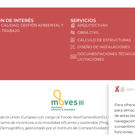
N DE INTERÉS
SERVICIOS
E CALIDAD, GESTIÓN AMBIENTAL Y
ARQUITECTURA
L TRABAJO
OBRA CIVIL
CÁLCULO DE ESTRUCTURAS
DISEÑO DE INSTALACIONES
DOCUMENTACIONES TÉCNICA
LICITACIONES
Para ofrece
para almace
de estas t
e la Unión Europea con cargo al Fondo NextGenerationEU, en el marco del 
navegación 
rama de incentivos a la movilidad eficiente y sostenible (Programa MOVES III
consentimie
Demográfico, gestionado por el instituto de Competitividad Empresarial (I
funciones.