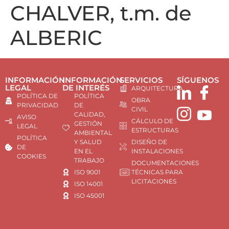
CHALVER, t.m. de
ALBERIC
INFORMACIÓN
INFORMACIÓN
SERVICIOS
SÍGUENOS
LEGAL
DE INTERÉS
ARQUITECTURA
POLÍTICA DE
POLÍTICA
OBRA
PRIVACIDAD
DE
CIVIL
CALIDAD,
AVISO
CÁLCULO DE
GESTIÓN
LEGAL
ESTRUCTURAS
AMBIENTAL
POLÍTICA
Y SALUD
DISEÑO DE
DE
EN EL
INSTALACIONES
COOKIES
TRABAJO
DOCUMENTACIONES
ISO 9001
TÉCNICAS PARA
LICITACIONES
ISO 14001
ISO 45001