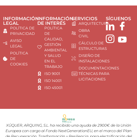
INFORMACIÓN
INFORMACIÓN
SERVICIOS
SÍGUENOS
LEGAL
DE INTERÉS
ARQUITECTURA
POLÍTICA DE
POLÍTICA
OBRA
PRIVACIDAD
DE
CIVIL
CALIDAD,
AVISO
CÁLCULO DE
GESTIÓN
LEGAL
ESTRUCTURAS
AMBIENTAL
POLÍTICA
Y SALUD
DISEÑO DE
DE
EN EL
INSTALACIONES
COOKIES
TRABAJO
DOCUMENTACIONES
ISO 9001
TÉCNICAS PARA
LICITACIONES
ISO 14001
ISO 45001
XÚQUER, ARQUING, S.L. ha recibido una ayuda de 2900€ de la Unión
Europea con cargo al Fondo NextGenerationEU, en el marco del Plan
de Recuperación, Trasformación y Resiliencia, para electrificación del