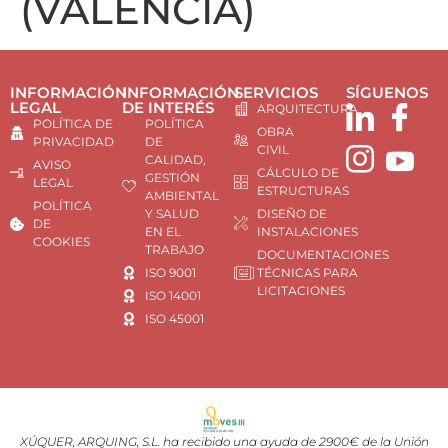
(VALÈNCIA)
INFORMACIÓN
INFORMACIÓN
SERVICIOS
SÍGUENOS
LEGAL
DE INTERÉS
ARQUITECTURA
POLÍTICA DE
POLÍTICA
OBRA
PRIVACIDAD
DE
CIVIL
CALIDAD,
AVISO
CÁLCULO DE
GESTIÓN
LEGAL
ESTRUCTURAS
AMBIENTAL
POLÍTICA
Y SALUD
DISEÑO DE
DE
EN EL
INSTALACIONES
COOKIES
TRABAJO
DOCUMENTACIONES
ISO 9001
TÉCNICAS PARA
LICITACIONES
ISO 14001
ISO 45001
XÚQUER, ARQUING, S.L. ha recibido una ayuda de 2900€ de la Unión