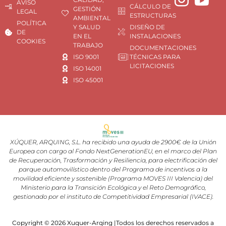
AVISO
CÁLCULO DE
GESTIÓN
LEGAL
ESTRUCTURAS
AMBIENTAL
POLÍTICA
Y SALUD
DISEÑO DE
DE
EN EL
INSTALACIONES
COOKIES
TRABAJO
DOCUMENTACIONES
ISO 9001
TÉCNICAS PARA
LICITACIONES
ISO 14001
ISO 45001
XÚQUER, ARQUING, S.L. ha recibido una ayuda de 2900€ de la Unión
Europea con cargo al Fondo NextGenerationEU, en el marco del Plan
de Recuperación, Trasformación y Resiliencia, para electrificación del
parque automovilístico dentro del Programa de incentivos a la
movilidad eficiente y sostenible (Programa MOVES III Valencia) del
Ministerio para la Transición Ecológica y el Reto Demográfico,
gestionado por el instituto de Competitividad Empresarial (IVACE).
Copyright © 2026 Xuquer-Arqing |Todos los derechos reservados a