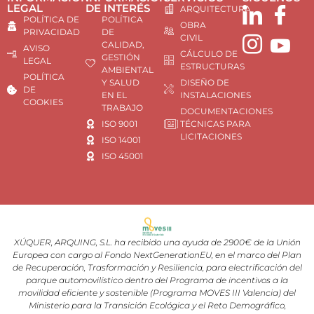
LEGAL
DE INTERÉS
ARQUITECTURA
POLÍTICA DE
POLÍTICA
OBRA
PRIVACIDAD
DE
CIVIL
CALIDAD,
AVISO
CÁLCULO DE
GESTIÓN
LEGAL
ESTRUCTURAS
AMBIENTAL
POLÍTICA
Y SALUD
DISEÑO DE
DE
EN EL
INSTALACIONES
COOKIES
TRABAJO
DOCUMENTACIONES
ISO 9001
TÉCNICAS PARA
LICITACIONES
ISO 14001
ISO 45001
XÚQUER, ARQUING, S.L. ha recibido una ayuda de 2900€ de la Unión
Europea con cargo al Fondo NextGenerationEU, en el marco del Plan
de Recuperación, Trasformación y Resiliencia, para electrificación del
parque automovilístico dentro del Programa de incentivos a la
movilidad eficiente y sostenible (Programa MOVES III Valencia) del
Ministerio para la Transición Ecológica y el Reto Demográfico,