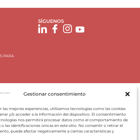
SÍGUENOS
S PARA
Gestionar consentimiento
r las mejores experiencias, utilizamos tecnologías como las cookies
nar y/o acceder a la información del dispositivo. El consentimiento
ecnologías nos permitirá procesar datos como el comportamiento de
Plan de Recuperación, Trasformación y Resiliencia, para
o las identificaciones únicas en este sitio. No consentir o retirar el
 Valencia) del Ministerio para la Transición Ecológica y el
nto, puede afectar negativamente a ciertas características y
VACE).