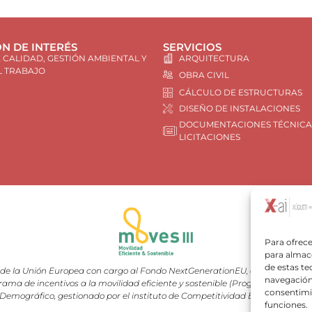
N DE INTERÉS
SERVICIOS
E CALIDAD, GESTIÓN AMBIENTAL Y
ARQUITECTURA
L TRABAJO
OBRA CIVIL
CÁLCULO DE ESTRUCTURAS
DISEÑO DE INSTALACIONES
DOCUMENTACIONES TÉCNICA
LICITACIONES
Para ofrece
para almace
de estas t
e la Unión Europea con cargo al Fondo NextGenerationEU, en el marco del 
navegación 
rama de incentivos a la movilidad eficiente y sostenible (Programa MOVES III
consentimie
Demográfico, gestionado por el instituto de Competitividad Empresarial (I
funciones.