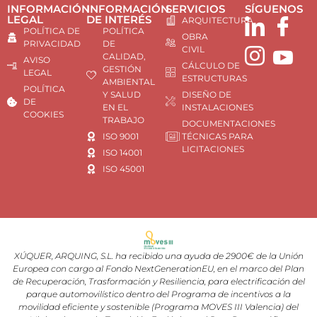
INFORMACIÓN
INFORMACIÓN
SERVICIOS
SÍGUENOS
LEGAL
DE INTERÉS
ARQUITECTURA
POLÍTICA DE
POLÍTICA
OBRA
PRIVACIDAD
DE
CIVIL
CALIDAD,
AVISO
CÁLCULO DE
GESTIÓN
LEGAL
ESTRUCTURAS
AMBIENTAL
POLÍTICA
Y SALUD
DISEÑO DE
DE
EN EL
INSTALACIONES
COOKIES
TRABAJO
DOCUMENTACIONES
ISO 9001
TÉCNICAS PARA
LICITACIONES
ISO 14001
ISO 45001
XÚQUER, ARQUING, S.L. ha recibido una ayuda de 2900€ de la Unión
Europea con cargo al Fondo NextGenerationEU, en el marco del Plan
de Recuperación, Trasformación y Resiliencia, para electrificación del
parque automovilístico dentro del Programa de incentivos a la
movilidad eficiente y sostenible (Programa MOVES III Valencia) del