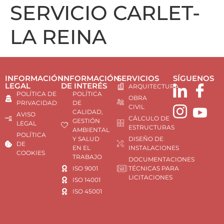
SERVICIO CARLET-
LA REINA
INFORMACIÓN
INFORMACIÓN
SERVICIOS
SÍGUENOS
LEGAL
DE INTERÉS
ARQUITECTURA
POLÍTICA DE
POLÍTICA
OBRA
PRIVACIDAD
DE
CIVIL
CALIDAD,
AVISO
CÁLCULO DE
GESTIÓN
LEGAL
ESTRUCTURAS
AMBIENTAL
POLÍTICA
Y SALUD
DISEÑO DE
DE
EN EL
INSTALACIONES
COOKIES
TRABAJO
DOCUMENTACIONES
ISO 9001
TÉCNICAS PARA
LICITACIONES
ISO 14001
ISO 45001