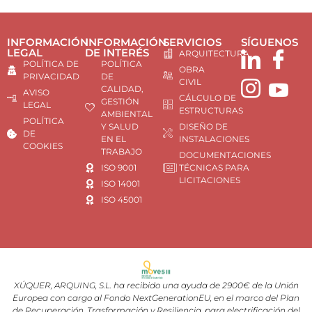
INFORMACIÓN
INFORMACIÓN
SERVICIOS
SÍGUENOS
LEGAL
DE INTERÉS
ARQUITECTURA
POLÍTICA DE
POLÍTICA
OBRA
PRIVACIDAD
DE
CIVIL
CALIDAD,
AVISO
CÁLCULO DE
GESTIÓN
LEGAL
ESTRUCTURAS
AMBIENTAL
POLÍTICA
Y SALUD
DISEÑO DE
DE
EN EL
INSTALACIONES
COOKIES
TRABAJO
DOCUMENTACIONES
ISO 9001
TÉCNICAS PARA
LICITACIONES
ISO 14001
ISO 45001
XÚQUER, ARQUING, S.L. ha recibido una ayuda de 2900€ de la Unión
Europea con cargo al Fondo NextGenerationEU, en el marco del Plan
de Recuperación, Trasformación y Resiliencia, para electrificación del