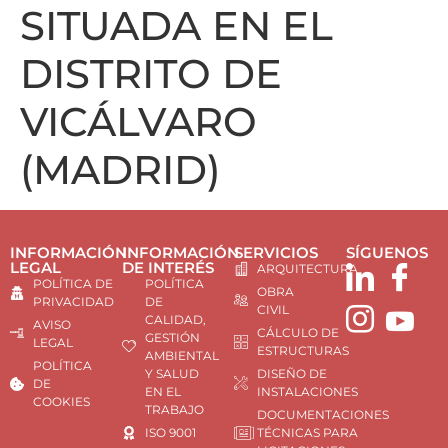
SITUADA EN EL
DISTRITO DE
VICÁLVARO
(MADRID)
INFORMACIÓN
INFORMACIÓN
SERVICIOS
SÍGUENOS
LEGAL
DE INTERÉS
ARQUITECTURA
POLÍTICA DE
POLÍTICA
OBRA
PRIVACIDAD
DE
CIVIL
CALIDAD,
AVISO
CÁLCULO DE
GESTIÓN
LEGAL
ESTRUCTURAS
AMBIENTAL
POLÍTICA
Y SALUD
DISEÑO DE
DE
EN EL
INSTALACIONES
COOKIES
TRABAJO
DOCUMENTACIONES
ISO 9001
TÉCNICAS PARA