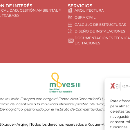
N DE INTERÉS
SERVICIOS
E CALIDAD, GESTIÓN AMBIENTAL Y
ARQUITECTURA
L TRABAJO
OBRA CIVIL
CÁLCULO DE ESTRUCTURAS
DISEÑO DE INSTALACIONES
DOCUMENTACIONES TÉCNICA
LICITACIONES
e la Unión Europea con cargo al Fondo NextGenerationEU, en el marco del 
Para ofrece
rama de incentivos a la movilidad eficiente y sostenible (Programa MOVES III
para almace
Demográfico, gestionado por el instituto de Competitividad Empresarial (I
de estas t
navegación 
consentimie
 Xuquer-Arqing |Todos los derechos reservados a Xuquer-Arqing y sus res
funciones.