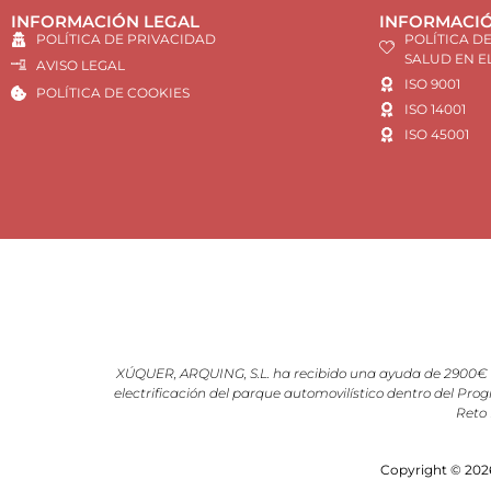
INFORMACIÓN LEGAL
INFORMACIÓ
POLÍTICA DE PRIVACIDAD
POLÍTICA D
SALUD EN E
AVISO LEGAL
ISO 9001
POLÍTICA DE COOKIES
ISO 14001
ISO 45001
XÚQUER, ARQUING, S.L. ha recibido una ayuda de 2900€ d
electrificación del parque automovilístico dentro del Prog
Reto 
Copyright © 2026