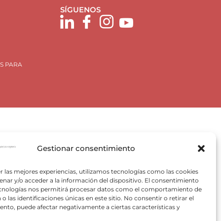
SÍGUENOS
S PARA
Gestionar consentimiento
Plan de Recuperación, Trasformación y Resiliencia, para
r las mejores experiencias, utilizamos tecnologías como las cookies
 Valencia) del Ministerio para la Transición Ecológica y el
nar y/o acceder a la información del dispositivo. El consentimiento
VACE).
ecnologías nos permitirá procesar datos como el comportamiento de
o las identificaciones únicas en este sitio. No consentir o retirar el
nto, puede afectar negativamente a ciertas características y
pectivos autores.