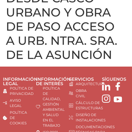
URBANO Y OBRA
DE PASO ACCESO
A URB. NTRA. SRA.
DE LA ASUNCIÓN
INFORMACIÓN
INFORMACIÓN
SERVICIOS
SÍGUENOS
LEGAL
DE INTERÉS
ARQUITECTURA
POLÍTICA DE
POLÍTICA
OBRA
PRIVACIDAD
DE
CIVIL
CALIDAD,
AVISO
CÁLCULO DE
GESTIÓN
LEGAL
ESTRUCTURAS
AMBIENTAL
POLÍTICA
Y SALUD
DISEÑO DE
DE
EN EL
INSTALACIONES
COOKIES
TRABAJO
DOCUMENTACIONES