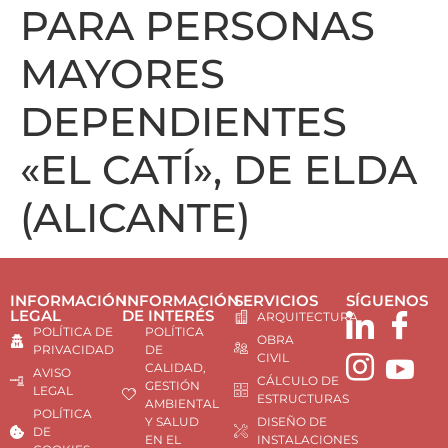
PARA PERSONAS
MAYORES
DEPENDIENTES
«EL CATÍ», DE ELDA
(ALICANTE)
INFORMACIÓN
INFORMACIÓN
SERVICIOS
SÍGUENOS
LEGAL
DE INTERÉS
ARQUITECTURA
POLÍTICA DE
POLÍTICA
OBRA
PRIVACIDAD
DE
CIVIL
CALIDAD,
AVISO
CÁLCULO DE
GESTIÓN
LEGAL
ESTRUCTURAS
AMBIENTAL
POLÍTICA
Y SALUD
DISEÑO DE
DE
EN EL
INSTALACIONES