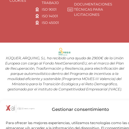
COOKIES
TRABAJO
DOCUMENTACIONES
ISO 9001
TÉCNICAS PARA
LICITACIONES
ISO 14001
ISO 45001
XÚQUER, ARQUING, S.L. ha recibido una ayuda de 2900€ de la Unión
Europea con cargo al Fondo NextGenerationEU, en el marco del Plan
de Recuperación, Trasformación y Resiliencia, para electrificación del
parque automovilístico dentro del Programa de incentivos a la
movilidad eficiente y sostenible (Programa MOVES III Valencia) del
Ministerio para la Transición Ecológica y el Reto Demográfico,
gestionado por el instituto de Competitividad Empresarial (IVACE).
Copyright © 2026 Xuquer-Arqing |Todos los derechos reservados a
Gestionar consentimiento
Xuquer-Arqing y sus respectivos autores.
Para ofrecer las mejores experiencias, utilizamos tecnologías como las 
almacenar y/o acceder a la información del dispositivo. El consentimien