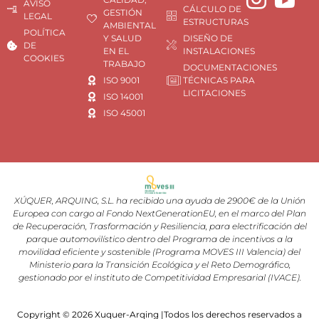
AVISO
CÁLCULO DE
GESTIÓN
LEGAL
ESTRUCTURAS
AMBIENTAL
POLÍTICA
Y SALUD
DISEÑO DE
DE
EN EL
INSTALACIONES
COOKIES
TRABAJO
DOCUMENTACIONES
ISO 9001
TÉCNICAS PARA
LICITACIONES
ISO 14001
ISO 45001
XÚQUER, ARQUING, S.L. ha recibido una ayuda de 2900€ de la Unión
Europea con cargo al Fondo NextGenerationEU, en el marco del Plan
de Recuperación, Trasformación y Resiliencia, para electrificación del
parque automovilístico dentro del Programa de incentivos a la
movilidad eficiente y sostenible (Programa MOVES III Valencia) del
Ministerio para la Transición Ecológica y el Reto Demográfico,
gestionado por el instituto de Competitividad Empresarial (IVACE).
Copyright © 2026 Xuquer-Arqing |Todos los derechos reservados a