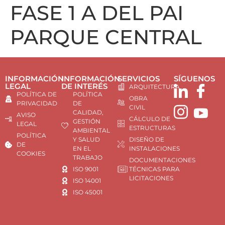
FASE 1 A DEL PAI
PARQUE CENTRAL
INFORMACIÓN
INFORMACIÓN
SERVICIOS
SÍGUENOS
LEGAL
DE INTERÉS
ARQUITECTURA
POLÍTICA DE
POLÍTICA
OBRA
PRIVACIDAD
DE
CIVIL
CALIDAD,
AVISO
CÁLCULO DE
GESTIÓN
LEGAL
ESTRUCTURAS
AMBIENTAL
POLÍTICA
Y SALUD
DISEÑO DE
DE
EN EL
INSTALACIONES
COOKIES
TRABAJO
DOCUMENTACIONES
ISO 9001
TÉCNICAS PARA
LICITACIONES
ISO 14001
ISO 45001