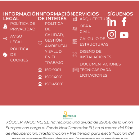
INFORMACIÓN
INFORMACIÓN
SERVICIOS
SÍGUENOS
LEGAL
DE INTERÉS
ARQUITECTURA
POLÍTICA DE
POLÍTICA
OBRA
PRIVACIDAD
DE
CIVIL
CALIDAD,
AVISO
CÁLCULO DE
GESTIÓN
LEGAL
ESTRUCTURAS
AMBIENTAL
POLÍTICA
Y SALUD
DISEÑO DE
DE
EN EL
INSTALACIONES
COOKIES
TRABAJO
DOCUMENTACIONES
ISO 9001
TÉCNICAS PARA
LICITACIONES
ISO 14001
ISO 45001
XÚQUER, ARQUING, S.L. ha recibido una ayuda de 2900€ de la Unión
Europea con cargo al Fondo NextGenerationEU, en el marco del Plan
de Recuperación, Trasformación y Resiliencia, para electrificación del
parque automovilístico dentro del Programa de incentivos a la