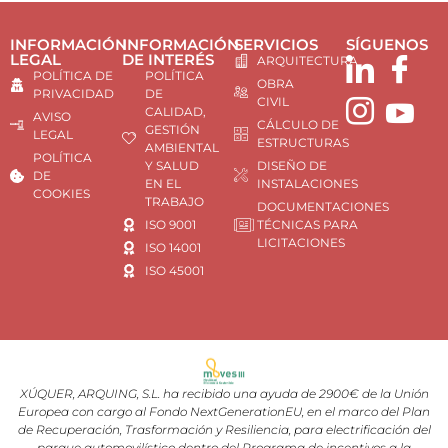
INFORMACIÓN
INFORMACIÓN
SERVICIOS
SÍGUENOS
LEGAL
DE INTERÉS
ARQUITECTURA
POLÍTICA DE
POLÍTICA
OBRA
PRIVACIDAD
DE
CIVIL
CALIDAD,
AVISO
CÁLCULO DE
GESTIÓN
LEGAL
ESTRUCTURAS
AMBIENTAL
POLÍTICA
Y SALUD
DISEÑO DE
DE
EN EL
INSTALACIONES
COOKIES
TRABAJO
DOCUMENTACIONES
ISO 9001
TÉCNICAS PARA
LICITACIONES
ISO 14001
ISO 45001
XÚQUER, ARQUING, S.L. ha recibido una ayuda de 2900€ de la Unión
Europea con cargo al Fondo NextGenerationEU, en el marco del Plan
de Recuperación, Trasformación y Resiliencia, para electrificación del
parque automovilístico dentro del Programa de incentivos a la