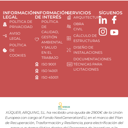
INFORMACIÓN
INFORMACIÓN
SERVICIOS
SÍGUENOS
LEGAL
DE INTERÉS
ARQUITECTURA
POLÍTICA DE
POLÍTICA
OBRA
PRIVACIDAD
DE
CIVIL
CALIDAD,
AVISO
CÁLCULO DE
GESTIÓN
LEGAL
ESTRUCTURAS
AMBIENTAL
POLÍTICA
Y SALUD
DISEÑO DE
DE
EN EL
INSTALACIONES
COOKIES
TRABAJO
DOCUMENTACIONES
ISO 9001
TÉCNICAS PARA
LICITACIONES
ISO 14001
ISO 45001
XÚQUER, ARQUING, S.L. ha recibido una ayuda de 2900€ de la Unión
Europea con cargo al Fondo NextGenerationEU, en el marco del Plan
de Recuperación, Trasformación y Resiliencia, para electrificación del
parque automovilístico dentro del Programa de incentivos a la