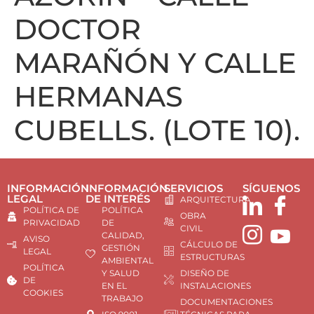
DOCTOR
MARAÑÓN Y CALLE
HERMANAS
CUBELLS. (LOTE 10).
INFORMACIÓN
INFORMACIÓN
SERVICIOS
SÍGUENOS
LEGAL
DE INTERÉS
ARQUITECTURA
POLÍTICA DE
POLÍTICA
OBRA
PRIVACIDAD
DE
CIVIL
CALIDAD,
AVISO
CÁLCULO DE
GESTIÓN
LEGAL
ESTRUCTURAS
AMBIENTAL
POLÍTICA
Y SALUD
DISEÑO DE
DE
EN EL
INSTALACIONES
COOKIES
TRABAJO
DOCUMENTACIONES