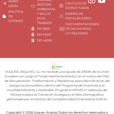
AVISO
CÁLCULO DE
GESTIÓN
LEGAL
ESTRUCTURAS
AMBIENTAL
POLÍTICA
Y SALUD
DISEÑO DE
DE
EN EL
INSTALACIONES
COOKIES
TRABAJO
DOCUMENTACIONES
ISO 9001
TÉCNICAS PARA
LICITACIONES
ISO 14001
ISO 45001
XÚQUER, ARQUING, S.L. ha recibido una ayuda de 2900€ de la Unión
Europea con cargo al Fondo NextGenerationEU, en el marco del Plan
de Recuperación, Trasformación y Resiliencia, para electrificación del
parque automovilístico dentro del Programa de incentivos a la
movilidad eficiente y sostenible (Programa MOVES III Valencia) del
Ministerio para la Transición Ecológica y el Reto Demográfico,
gestionado por el instituto de Competitividad Empresarial (IVACE).
Copyright © 2026 Xuquer-Arqing |Todos los derechos reservados a