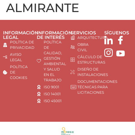
ALMIRANTE
INFORMACIÓN
INFORMACIÓN
SERVICIOS
SÍGUENOS
LEGAL
DE INTERÉS
ARQUITECTURA
POLÍTICA DE
POLÍTICA
OBRA
PRIVACIDAD
DE
CIVIL
CALIDAD,
AVISO
CÁLCULO DE
GESTIÓN
LEGAL
ESTRUCTURAS
AMBIENTAL
POLÍTICA
Y SALUD
DISEÑO DE
DE
EN EL
INSTALACIONES
COOKIES
TRABAJO
DOCUMENTACIONES
ISO 9001
TÉCNICAS PARA
LICITACIONES
ISO 14001
ISO 45001