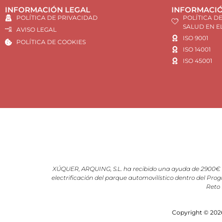
INFORMACIÓN LEGAL
INFORMACIÓ
POLÍTICA DE PRIVACIDAD
POLÍTICA D
SALUD EN E
AVISO LEGAL
ISO 9001
POLÍTICA DE COOKIES
ISO 14001
ISO 45001
XÚQUER, ARQUING, S.L. ha recibido una ayuda de 2900€ d
electrificación del parque automovilístico dentro del Prog
Reto 
Copyright © 2026