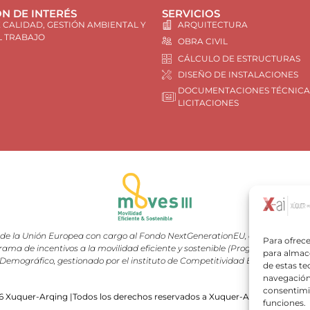
N DE INTERÉS
SERVICIOS
E CALIDAD, GESTIÓN AMBIENTAL Y
ARQUITECTURA
L TRABAJO
OBRA CIVIL
CÁLCULO DE ESTRUCTURAS
DISEÑO DE INSTALACIONES
DOCUMENTACIONES TÉCNICA
LICITACIONES
e la Unión Europea con cargo al Fondo NextGenerationEU, en el marco del 
Para ofrece
rama de incentivos a la movilidad eficiente y sostenible (Programa MOVES III
para almace
Demográfico, gestionado por el instituto de Competitividad Empresarial (I
de estas t
navegación 
consentimie
 Xuquer-Arqing |Todos los derechos reservados a Xuquer-Arqing y sus res
funciones.