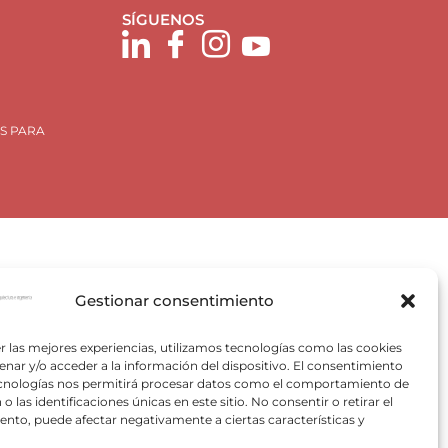
SÍGUENOS
S PARA
Gestionar consentimiento
Plan de Recuperación, Trasformación y Resiliencia, para
r las mejores experiencias, utilizamos tecnologías como las cookies
 Valencia) del Ministerio para la Transición Ecológica y el
nar y/o acceder a la información del dispositivo. El consentimiento
VACE).
ecnologías nos permitirá procesar datos como el comportamiento de
o las identificaciones únicas en este sitio. No consentir o retirar el
nto, puede afectar negativamente a ciertas características y
pectivos autores.