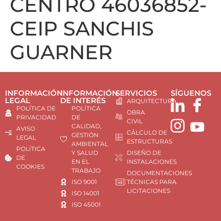
CENTRO 46036852-
CEIP SANCHIS
GUARNER
INFORMACIÓN
INFORMACIÓN
SERVICIOS
SÍGUENOS
LEGAL
DE INTERÉS
ARQUITECTURA
POLÍTICA DE
POLÍTICA
OBRA
PRIVACIDAD
DE
CIVIL
CALIDAD,
AVISO
CÁLCULO DE
GESTIÓN
LEGAL
ESTRUCTURAS
AMBIENTAL
POLÍTICA
Y SALUD
DISEÑO DE
DE
EN EL
INSTALACIONES
COOKIES
TRABAJO
DOCUMENTACIONES
ISO 9001
TÉCNICAS PARA
LICITACIONES
ISO 14001
ISO 45001