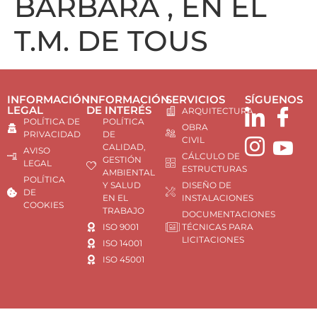
BÁRBARA , EN EL
T.M. DE TOUS
INFORMACIÓN
INFORMACIÓN
SERVICIOS
SÍGUENOS
LEGAL
DE INTERÉS
ARQUITECTURA
POLÍTICA DE
POLÍTICA
OBRA
PRIVACIDAD
DE
CIVIL
CALIDAD,
AVISO
CÁLCULO DE
GESTIÓN
LEGAL
ESTRUCTURAS
AMBIENTAL
POLÍTICA
Y SALUD
DISEÑO DE
DE
EN EL
INSTALACIONES
COOKIES
TRABAJO
DOCUMENTACIONES
ISO 9001
TÉCNICAS PARA
LICITACIONES
ISO 14001
ISO 45001