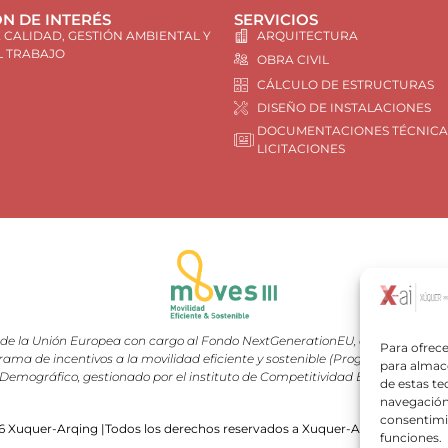
N DE INTERÉS
SERVICIOS
E CALIDAD, GESTIÓN AMBIENTAL Y
ARQUITECTURA
L TRABAJO
OBRA CIVIL
CÁLCULO DE ESTRUCTURAS
DISEÑO DE INSTALACIONES
DOCUMENTACIONES TÉCNICA
LICITACIONES
e la Unión Europea con cargo al Fondo NextGenerationEU, en el marco del 
Para ofrece
rama de incentivos a la movilidad eficiente y sostenible (Programa MOVES III
para almace
Demográfico, gestionado por el instituto de Competitividad Empresarial (I
de estas t
navegación 
consentimie
 Xuquer-Arqing |Todos los derechos reservados a Xuquer-Arqing y sus res
funciones.