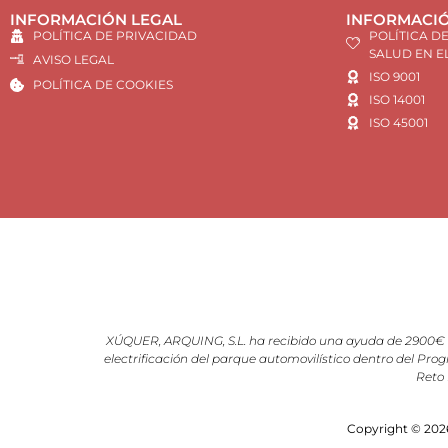
INFORMACIÓN LEGAL
INFORMACIÓ
POLÍTICA DE PRIVACIDAD
POLÍTICA D
SALUD EN E
AVISO LEGAL
ISO 9001
POLÍTICA DE COOKIES
ISO 14001
ISO 45001
XÚQUER, ARQUING, S.L. ha recibido una ayuda de 2900€ d
electrificación del parque automovilístico dentro del Prog
Reto 
Copyright © 2026