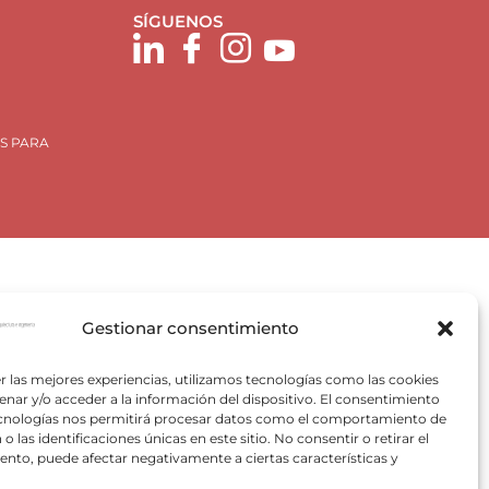
SÍGUENOS
S PARA
Gestionar consentimiento
Plan de Recuperación, Trasformación y Resiliencia, para
r las mejores experiencias, utilizamos tecnologías como las cookies
 Valencia) del Ministerio para la Transición Ecológica y el
nar y/o acceder a la información del dispositivo. El consentimiento
VACE).
ecnologías nos permitirá procesar datos como el comportamiento de
o las identificaciones únicas en este sitio. No consentir o retirar el
nto, puede afectar negativamente a ciertas características y
pectivos autores.