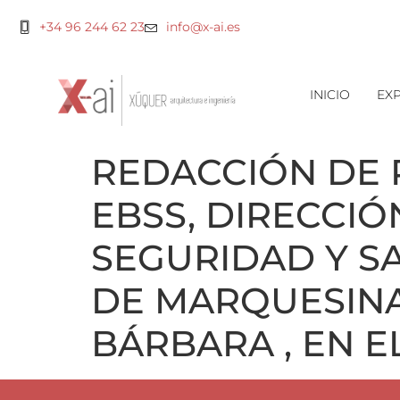
+34 96 244 62 23
info@x-ai.es
INICIO
EXP
REDACCIÓN DE 
EBSS, DIRECCI
SEGURIDAD Y S
DE MARQUESINA
BÁRBARA , EN EL