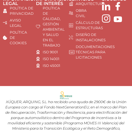
LEGAL
DE INTERÉS
ARQUITECTURA
POLÍTICA DE
POLÍTICA
OBRA
PRIVACIDAD
DE
CIVIL
CALIDAD,
AVISO
CÁLCULO DE
GESTIÓN
LEGAL
ESTRUCTURAS
AMBIENTAL
POLÍTICA
Y SALUD
DISEÑO DE
DE
EN EL
INSTALACIONES
COOKIES
TRABAJO
DOCUMENTACIONES
ISO 9001
TÉCNICAS PARA
LICITACIONES
ISO 14001
ISO 45001
XÚQUER, ARQUING, S.L. ha recibido una ayuda de 2900€ de la Unión
Europea con cargo al Fondo NextGenerationEU, en el marco del Plan
de Recuperación, Trasformación y Resiliencia, para electrificación del
parque automovilístico dentro del Programa de incentivos a la
movilidad eficiente y sostenible (Programa MOVES III Valencia) del
Ministerio para la Transición Ecológica y el Reto Demográfico,