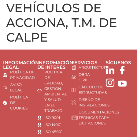
VEHÍCULOS DE
ACCIONA, T.M. DE
CALPE
INFORMACIÓN
INFORMACIÓN
SERVICIOS
SÍGUENOS
LEGAL
DE INTERÉS
ARQUITECTURA
POLÍTICA DE
POLÍTICA
OBRA
PRIVACIDAD
DE
CIVIL
CALIDAD,
AVISO
CÁLCULO DE
GESTIÓN
LEGAL
ESTRUCTURAS
AMBIENTAL
POLÍTICA
Y SALUD
DISEÑO DE
DE
EN EL
INSTALACIONES
COOKIES
TRABAJO
DOCUMENTACIONES
ISO 9001
TÉCNICAS PARA
LICITACIONES
ISO 14001
ISO 45001