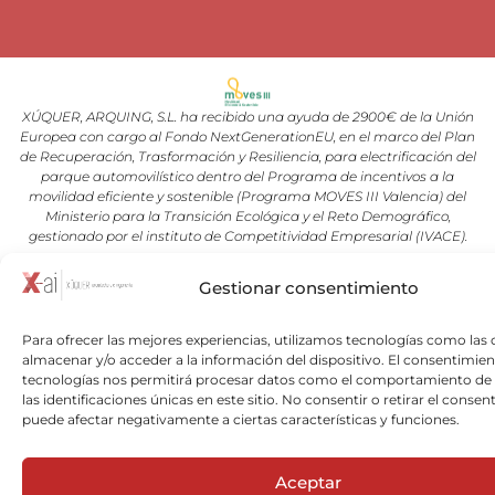
XÚQUER, ARQUING, S.L. ha recibido una ayuda de 2900€ de la Unión
Europea con cargo al Fondo NextGenerationEU, en el marco del Plan
de Recuperación, Trasformación y Resiliencia, para electrificación del
parque automovilístico dentro del Programa de incentivos a la
movilidad eficiente y sostenible (Programa MOVES III Valencia) del
Ministerio para la Transición Ecológica y el Reto Demográfico,
gestionado por el instituto de Competitividad Empresarial (IVACE).
Gestionar consentimiento
Copyright © 2026 Xuquer-Arqing |Todos los derechos reservados a
Xuquer-Arqing y sus respectivos autores.
Para ofrecer las mejores experiencias, utilizamos tecnologías como las 
almacenar y/o acceder a la información del dispositivo. El consentimien
tecnologías nos permitirá procesar datos como el comportamiento de
las identificaciones únicas en este sitio. No consentir o retirar el consen
puede afectar negativamente a ciertas características y funciones.
Aceptar