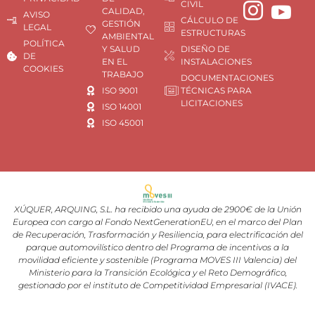
CIVIL
CALIDAD,
AVISO
CÁLCULO DE
GESTIÓN
LEGAL
ESTRUCTURAS
AMBIENTAL
POLÍTICA
Y SALUD
DISEÑO DE
DE
EN EL
INSTALACIONES
COOKIES
TRABAJO
DOCUMENTACIONES
ISO 9001
TÉCNICAS PARA
LICITACIONES
ISO 14001
ISO 45001
XÚQUER, ARQUING, S.L. ha recibido una ayuda de 2900€ de la Unión
Europea con cargo al Fondo NextGenerationEU, en el marco del Plan
de Recuperación, Trasformación y Resiliencia, para electrificación del
parque automovilístico dentro del Programa de incentivos a la
movilidad eficiente y sostenible (Programa MOVES III Valencia) del
Ministerio para la Transición Ecológica y el Reto Demográfico,
gestionado por el instituto de Competitividad Empresarial (IVACE).