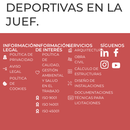
DEPORTIVAS EN LA
JUEF.
INFORMACIÓN
INFORMACIÓN
SERVICIOS
SÍGUENOS
LEGAL
DE INTERÉS
ARQUITECTURA
POLÍTICA DE
POLÍTICA
OBRA
PRIVACIDAD
DE
CIVIL
CALIDAD,
AVISO
CÁLCULO DE
GESTIÓN
LEGAL
ESTRUCTURAS
AMBIENTAL
POLÍTICA
Y SALUD
DISEÑO DE
DE
EN EL
INSTALACIONES
COOKIES
TRABAJO
DOCUMENTACIONES
ISO 9001
TÉCNICAS PARA
LICITACIONES
ISO 14001
ISO 45001