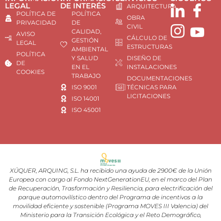
LEGAL
DE INTERÉS
ARQUITECTURA
POLÍTICA DE
POLÍTICA
OBRA
PRIVACIDAD
DE
CIVIL
CALIDAD,
AVISO
CÁLCULO DE
GESTIÓN
LEGAL
ESTRUCTURAS
AMBIENTAL
POLÍTICA
Y SALUD
DISEÑO DE
DE
EN EL
INSTALACIONES
COOKIES
TRABAJO
DOCUMENTACIONES
ISO 9001
TÉCNICAS PARA
LICITACIONES
ISO 14001
ISO 45001
XÚQUER, ARQUING, S.L. ha recibido una ayuda de 2900€ de la Unión
Europea con cargo al Fondo NextGenerationEU, en el marco del Plan
de Recuperación, Trasformación y Resiliencia, para electrificación del
parque automovilístico dentro del Programa de incentivos a la
movilidad eficiente y sostenible (Programa MOVES III Valencia) del
Ministerio para la Transición Ecológica y el Reto Demográfico,