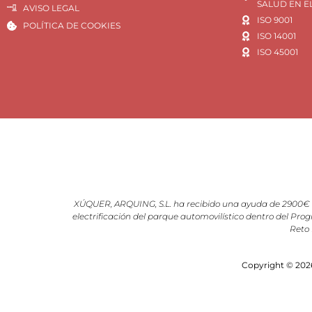
SALUD EN E
AVISO LEGAL
ISO 9001
POLÍTICA DE COOKIES
ISO 14001
ISO 45001
XÚQUER, ARQUING, S.L. ha recibido una ayuda de 2900€ d
electrificación del parque automovilístico dentro del Prog
Reto 
Copyright © 2026