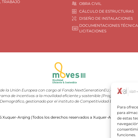
L TRABAJO
OBRA CIVIL
CÁLCULO DE ESTRUCTURAS
DISEÑO DE INSTALACIONES
DOCUMENTACIONES TÉCNICA
LICITACIONES
e la Unión Europea con cargo al Fondo NextGenerationEU, en el marco del 
rama de incentivos a la movilidad eficiente y sostenible (Programa MOVES III
Demográfico, gestionado por el instituto de Competitividad Empresarial (I
Para ofrece
para almace
 Xuquer-Arqing |Todos los derechos reservados a Xuquer-Arqing y sus res
de estas t
navegación 
consentimie
funciones.