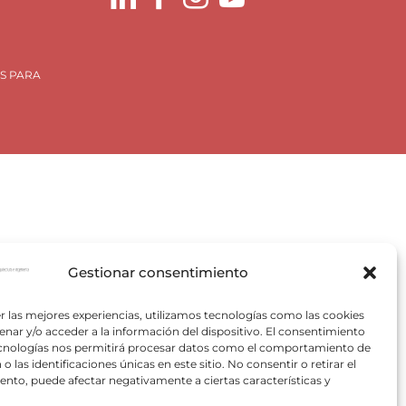
S PARA
Plan de Recuperación, Trasformación y Resiliencia, para
Gestionar consentimiento
 Valencia) del Ministerio para la Transición Ecológica y el
VACE).
r las mejores experiencias, utilizamos tecnologías como las cookies
nar y/o acceder a la información del dispositivo. El consentimiento
pectivos autores.
ecnologías nos permitirá procesar datos como el comportamiento de
o las identificaciones únicas en este sitio. No consentir o retirar el
nto, puede afectar negativamente a ciertas características y