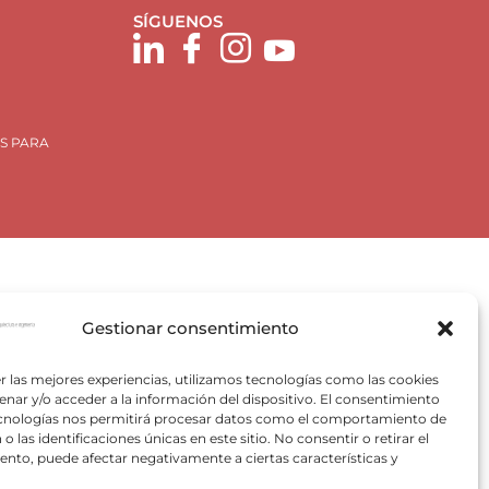
SÍGUENOS
S PARA
Gestionar consentimiento
Plan de Recuperación, Trasformación y Resiliencia, para
r las mejores experiencias, utilizamos tecnologías como las cookies
 Valencia) del Ministerio para la Transición Ecológica y el
nar y/o acceder a la información del dispositivo. El consentimiento
VACE).
ecnologías nos permitirá procesar datos como el comportamiento de
o las identificaciones únicas en este sitio. No consentir o retirar el
nto, puede afectar negativamente a ciertas características y
pectivos autores.