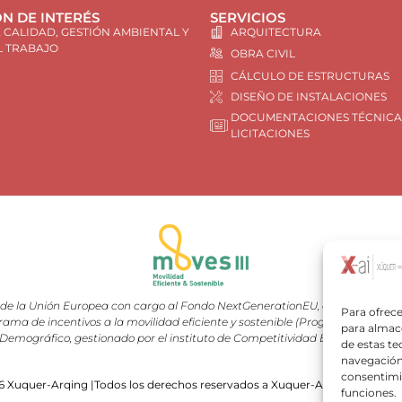
N DE INTERÉS
SERVICIOS
E CALIDAD, GESTIÓN AMBIENTAL Y
ARQUITECTURA
L TRABAJO
OBRA CIVIL
CÁLCULO DE ESTRUCTURAS
DISEÑO DE INSTALACIONES
DOCUMENTACIONES TÉCNICA
LICITACIONES
e la Unión Europea con cargo al Fondo NextGenerationEU, en el marco del 
Para ofrece
rama de incentivos a la movilidad eficiente y sostenible (Programa MOVES III
para almace
Demográfico, gestionado por el instituto de Competitividad Empresarial (I
de estas t
navegación 
consentimie
 Xuquer-Arqing |Todos los derechos reservados a Xuquer-Arqing y sus res
funciones.