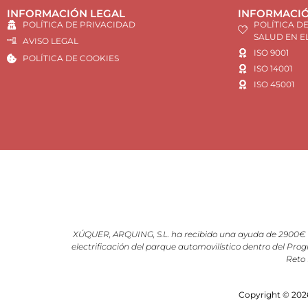
INFORMACIÓN LEGAL
INFORMACIÓ
POLÍTICA DE PRIVACIDAD
POLÍTICA D
SALUD EN E
AVISO LEGAL
ISO 9001
POLÍTICA DE COOKIES
ISO 14001
ISO 45001
XÚQUER, ARQUING, S.L. ha recibido una ayuda de 2900€ d
electrificación del parque automovilístico dentro del Prog
Reto 
Copyright © 2026