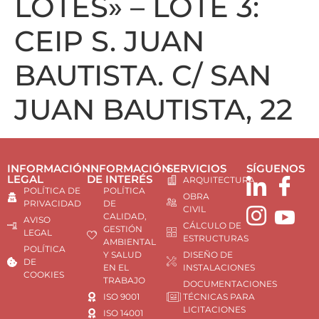
LOTES» – LOTE 3:
CEIP S. JUAN
BAUTISTA. C/ SAN
JUAN BAUTISTA, 22
INFORMACIÓN
INFORMACIÓN
SERVICIOS
SÍGUENOS
LEGAL
DE INTERÉS
ARQUITECTURA
POLÍTICA DE
POLÍTICA
OBRA
PRIVACIDAD
DE
CIVIL
CALIDAD,
AVISO
CÁLCULO DE
GESTIÓN
LEGAL
ESTRUCTURAS
AMBIENTAL
POLÍTICA
Y SALUD
DISEÑO DE
DE
EN EL
INSTALACIONES
COOKIES
TRABAJO
DOCUMENTACIONES
ISO 9001
TÉCNICAS PARA
LICITACIONES
ISO 14001