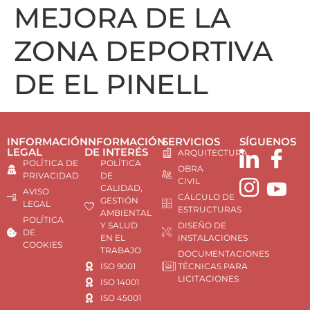
MEJORA DE LA
ZONA DEPORTIVA
DE EL PINELL
INFORMACIÓN
INFORMACIÓN
SERVICIOS
SÍGUENOS
LEGAL
DE INTERÉS
ARQUITECTURA
POLÍTICA DE
POLÍTICA
OBRA
PRIVACIDAD
DE
CIVIL
CALIDAD,
AVISO
CÁLCULO DE
GESTIÓN
LEGAL
ESTRUCTURAS
AMBIENTAL
POLÍTICA
Y SALUD
DISEÑO DE
DE
EN EL
INSTALACIONES
COOKIES
TRABAJO
DOCUMENTACIONES
ISO 9001
TÉCNICAS PARA
LICITACIONES
ISO 14001
ISO 45001