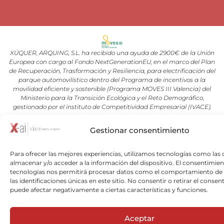
XÚQUER, ARQUING, S.L. ha recibido una ayuda de 2900€ de la Unión
Europea con cargo al Fondo NextGenerationEU, en el marco del Plan
de Recuperación, Trasformación y Resiliencia, para electrificación del
parque automovilístico dentro del Programa de incentivos a la
movilidad eficiente y sostenible (Programa MOVES III Valencia) del
Ministerio para la Transición Ecológica y el Reto Demográfico,
gestionado por el instituto de Competitividad Empresarial (IVACE).
Gestionar consentimiento
Copyright © 2026 Xuquer-Arqing |Todos los derechos reservados a
Xuquer-Arqing y sus respectivos autores.
Para ofrecer las mejores experiencias, utilizamos tecnologías como las 
almacenar y/o acceder a la información del dispositivo. El consentimien
tecnologías nos permitirá procesar datos como el comportamiento de
las identificaciones únicas en este sitio. No consentir o retirar el consen
puede afectar negativamente a ciertas características y funciones.
Aceptar