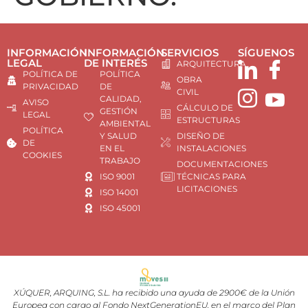
INFORMACIÓN
INFORMACIÓN
SERVICIOS
SÍGUENOS
LEGAL
DE INTERÉS
ARQUITECTURA
POLÍTICA DE
POLÍTICA
OBRA
PRIVACIDAD
DE
CIVIL
CALIDAD,
AVISO
CÁLCULO DE
GESTIÓN
LEGAL
ESTRUCTURAS
AMBIENTAL
POLÍTICA
Y SALUD
DISEÑO DE
DE
EN EL
INSTALACIONES
COOKIES
TRABAJO
DOCUMENTACIONES
ISO 9001
TÉCNICAS PARA
LICITACIONES
ISO 14001
ISO 45001
XÚQUER, ARQUING, S.L. ha recibido una ayuda de 2900€ de la Unión
Europea con cargo al Fondo NextGenerationEU, en el marco del Plan