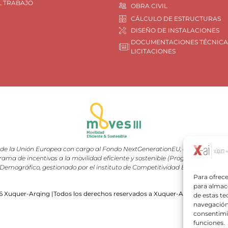
L TRABAJO
OBRA CIVIL
CÁLCULO DE ESTRUCTURAS
DISEÑO DE INSTALACIONES
DOCUMENTACIONES TÉCNICA
LICITACIONES
e la Unión Europea con cargo al Fondo NextGenerationEU, en el marco del 
rama de incentivos a la movilidad eficiente y sostenible (Programa MOVES III
Demográfico, gestionado por el instituto de Competitividad Empresarial (I
Para ofrece
para almace
 Xuquer-Arqing |Todos los derechos reservados a Xuquer-Arqing y sus res
de estas t
navegación 
consentimie
funciones.