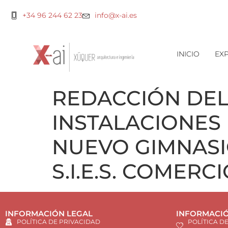
+34 96 244 62 23
info@x-ai.es
INICIO
EXP
REDACCIÓN DEL
INSTALACIONES 
NUEVO GIMNASIO
S.I.E.S. COMER
INFORMACIÓN LEGAL
INFORMACIÓ
POLÍTICA DE PRIVACIDAD
POLÍTICA D