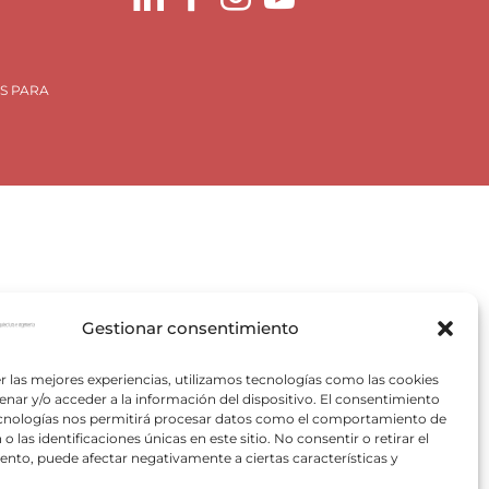
S PARA
Plan de Recuperación, Trasformación y Resiliencia, para
Gestionar consentimiento
 Valencia) del Ministerio para la Transición Ecológica y el
VACE).
r las mejores experiencias, utilizamos tecnologías como las cookies
nar y/o acceder a la información del dispositivo. El consentimiento
pectivos autores.
ecnologías nos permitirá procesar datos como el comportamiento de
o las identificaciones únicas en este sitio. No consentir o retirar el
nto, puede afectar negativamente a ciertas características y