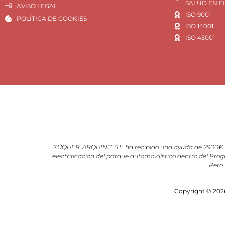
SALUD EN E
AVISO LEGAL
ISO 9001
POLÍTICA DE COOKIES
ISO 14001
ISO 45001
XÚQUER, ARQUING, S.L. ha recibido una ayuda de 2900€ d
electrificación del parque automovilístico dentro del Prog
Reto 
Copyright © 2026