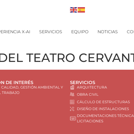
ERIENCIA X-AI
SERVICIOS
EQUIPO
NOTICIAS
CO
DEL TEATRO CERVANT
N DE INTERÉS
SERVICIOS
E CALIDAD, GESTIÓN AMBIENTAL Y
ARQUITECTURA
L TRABAJO
OBRA CIVIL
CÁLCULO DE ESTRUCTURAS
DISEÑO DE INSTALACIONES
DOCUMENTACIONES TÉCNICA
LICITACIONES