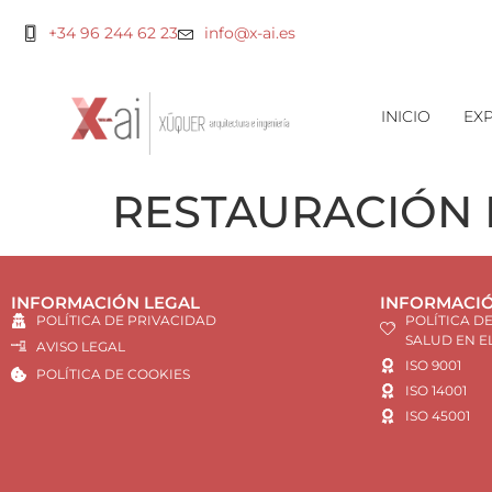
+34 96 244 62 23
info@x-ai.es
INICIO
EXP
RESTAURACIÓN 
INFORMACIÓN LEGAL
INFORMACIÓ
POLÍTICA DE PRIVACIDAD
POLÍTICA D
SALUD EN E
AVISO LEGAL
ISO 9001
POLÍTICA DE COOKIES
ISO 14001
ISO 45001