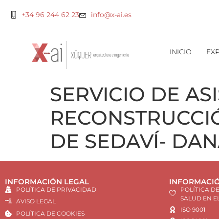
+34 96 244 62 23
info@x-ai.es
INICIO
EXP
SERVICIO DE AS
RECONSTRUCCIÓ
DE SEDAVÍ- DA
INFORMACIÓN LEGAL
INFORMACIÓ
POLÍTICA DE PRIVACIDAD
POLÍTICA D
SALUD EN E
AVISO LEGAL
ISO 9001
POLÍTICA DE COOKIES