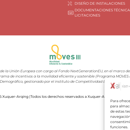
DISEÑO DE INSTALACIONES
DOCUMENTACIONES TÉCNICA
LICITACIONES
e la Unión Europea con cargo al Fondo NextGenerationEU, en el marco del 
rama de incentivos a la movilidad eficiente y sostenible (Programa MOVES III
Demográfico, gestionado por el instituto de Competitividad Empresarial (I
 Xuquer-Arqing |Todos los derechos reservados a Xuquer-Arqing y sus res
Para ofrece
para almace
de estas t
navegación 
consentimie
funciones.