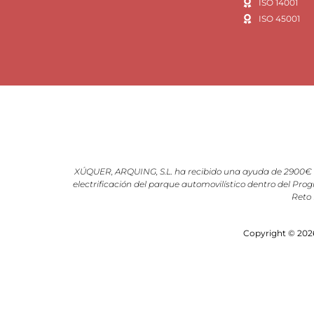
ISO 14001
ISO 45001
XÚQUER, ARQUING, S.L. ha recibido una ayuda de 2900€ d
electrificación del parque automovilístico dentro del Prog
Reto 
Copyright © 2026