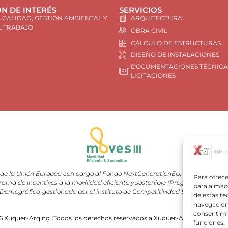
N DE INTERÉS
SERVICIOS
E CALIDAD, GESTIÓN AMBIENTAL Y
ARQUITECTURA
L TRABAJO
OBRA CIVIL
CÁLCULO DE ESTRUCTURAS
DISEÑO DE INSTALACIONES
DOCUMENTACIONES TÉCNICA
LICITACIONES
e la Unión Europea con cargo al Fondo NextGenerationEU, en el marco del 
Para ofrece
rama de incentivos a la movilidad eficiente y sostenible (Programa MOVES III
para almace
Demográfico, gestionado por el instituto de Competitividad Empresarial (I
de estas t
navegación 
consentimie
 Xuquer-Arqing |Todos los derechos reservados a Xuquer-Arqing y sus res
funciones.