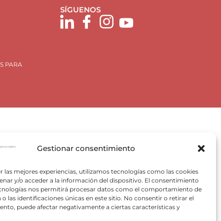
SÍGUENOS
S PARA
Gestionar consentimiento
Plan de Recuperación, Trasformación y Resiliencia, para
r las mejores experiencias, utilizamos tecnologías como las cookies
 Valencia) del Ministerio para la Transición Ecológica y el
nar y/o acceder a la información del dispositivo. El consentimiento
VACE).
ecnologías nos permitirá procesar datos como el comportamiento de
o las identificaciones únicas en este sitio. No consentir o retirar el
nto, puede afectar negativamente a ciertas características y
pectivos autores.