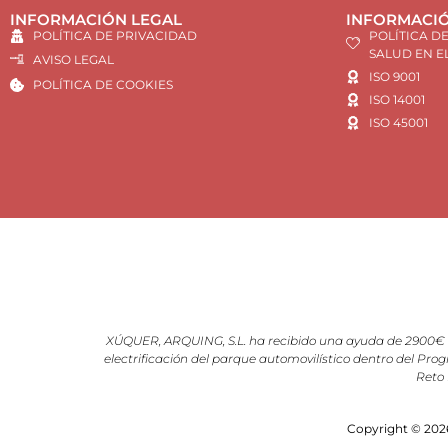
INFORMACIÓN LEGAL
INFORMACIÓ
POLÍTICA DE PRIVACIDAD
POLÍTICA D
SALUD EN E
AVISO LEGAL
ISO 9001
POLÍTICA DE COOKIES
ISO 14001
ISO 45001
XÚQUER, ARQUING, S.L. ha recibido una ayuda de 2900€ d
electrificación del parque automovilístico dentro del Prog
Reto 
Copyright © 2026